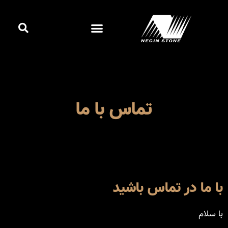
رش
جست
ه
فهرست
کردن
حتوا
کاتالوگ آنلاین
تماس با ما
با ما در تماس باشید
با سلام