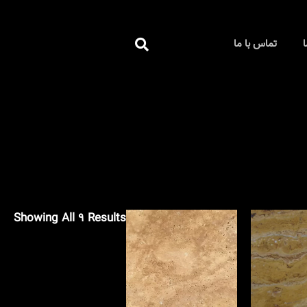
جستجو
ا
تماس با ما
کردن
Showing All 9 Results