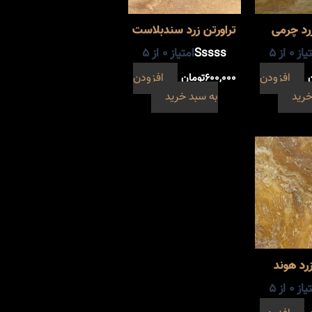
زرد چرمی
تراورتن زرد سندبلاست
یاز
0
از 5
امتیاز
0
از 5
افزودن
۶۰۰,۰۰۰
تومان
افزودن
خرید
به سبد خرید
زرد هوند
یاز
0
از 5