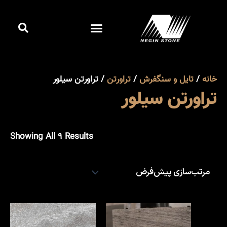
رش
جست
ه
فهرست
کردن
حتوا
کاتالوگ آنلاین
خانه
/
تایل و سنگفرش
/
تراورتن
/ تراورتن سیلور
تراورتن سیلور
Showing All 9 Results