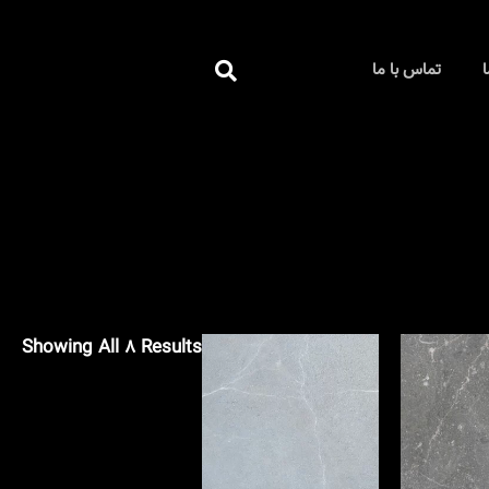
جستجو
ا
تماس با ما
کردن
Showing All 8 Results