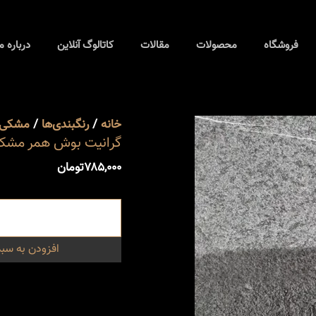
گرانیت
مشکی
بوش
عدد
فروشگاه
محصولات
مقالات
همر
کاتالوگ آنلاین
درباره م
مشکی
عدد
خانه
/
رنگبندی‌ها
/
مشکی-
گرانیت بوش همر مشک
۷۸۵,۰۰۰
تومان
افزودن به سبد