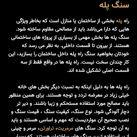
سنگ پله
راه
پله
بخشی از ساختمان یا منازل است که بخاطر ویژگی
هایی که دارا می‌باشد باید از مصالحی مقاوم ساخته شود.
سنگ پله ها بخش مهمی از بسیاری از پروژه های ساختمانی
هستند. از بیرون تا قسمت داخلی. به نظر می ‌رسد که
خودتان بخواهید سنگ راه پله داخل ساختمان را بسازید، این
کار چندان سخت نیست. راه پله ها در واقع فقط از سه
قسمت اصلی تشکیل شده اند.
راه پله ها به دلیل اینکه به نسبت دیگر بخش های خانه
خیلی زیاد در معرضه تردد و توجه هستند. برای همین منظور
باید مصالح مورد استفاده مستحکم و زیبا باشند. و دیر تر
دچار آلودگی شود. نوع سنگ، کیفیت سنگ ، قیمت سنگ و
نصب صحیح آن مواردیست که مهم و اساسی هستند و باید
به آن توجه کرد. سنگ های
مرمریت
،
تراورتن
، مرمر و چینی
از پر استفاده ترین سنگ های ساختمان هستند. که بسیار