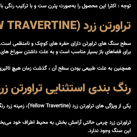
توجه : اکثرا این محصول را به‌صورت پترن ست و با ترکیب رنگی ب
تراورتن زرد (YELLOW TRAVERTINE)
سطح سنگ های تراورتن دارای حفره های کوچک و نامنظمی است. ای
برای فضاهای باز بسیار مناسب است و به علت داشتن سوراخ های س
همچنین به علت طبیعی بودن سطح آن ، گذشت زمان هیچ تاثیری بر کیفیت آن ندارد، ضخامت ۳ سانتیمتری این محصول امکان هرگون
رنگ بندی استثنایی تراورتن زرد (LOW TRAVERTINE
یکی از ویژگی های تراورتن زرد (Yellow Travertine)، زمینه زرد رنگ این محصول است. این زمینه‌ی زرد رنگ بسته به جنس و نوع سنگ متفاوت و کمی روشن‌تر یا تیره‌تر خواهد بود.
تراورتن زرد چرمی حالتی آرامش بخش به محیط اطراف خود می‌بخشد.
این سنگ وجود ندارد.