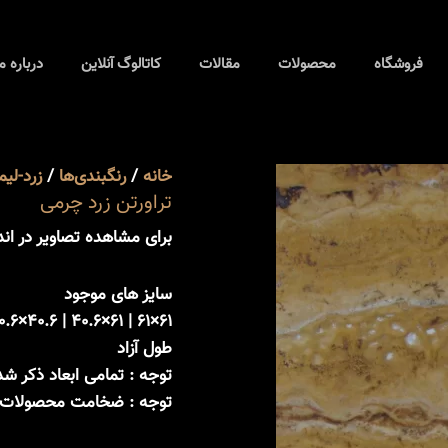
تراورتن
عدد
زرد
فروشگاه
محصولات
مقالات
چرمی
کاتالوگ آنلاین
درباره م
عدد
خانه
/
رنگبندی‌ها
/
زرد-لی
تراورتن زرد چرمی
برای مشاهده تصاویر در اندا
سایز های موجود
طول آزاد
توجه : تمامی ابعاد ذکر ش
توجه : ضخامت محصولات از 1.5 تا 20 سانتی‌متر