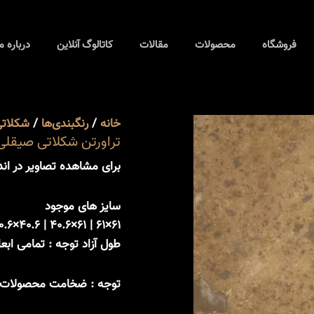
تراورتن
عدد
شکلاتی
فروشگاه
محصولات
مقالات
صیقلی
کاتالوگ آنلاین
درباره م
عدد
خانه
/
رنگبندی‌ها
/
شکلاتی
تراورتن شکلاتی صیقلی
برای مشاهده تصاویر در اندا
سایز های موجود
طول آزاد توجه : تمامی اب
توجه : ضخامت محصولات از 1.5 تا 20 سانتی‌متر