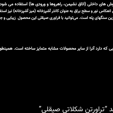
وش های داخلی (اتاق نشیمن، راهروها و ورودی ها) استفاده می شود.
انعکاس نور و سطح براق به عنوان کانتر آشپزخانه (میز آشپزخانه) نیز است
ترین سنگهای پله است. می‌توانید با فراوری صیقلی این محصول زیبایی و جلا
تی (Noce Travertine) به دلیل رنگ جذابی که دارد آنرا از سایر محصولات مشابه متمایز 
 “تراورتن شکلاتی صیقلی”