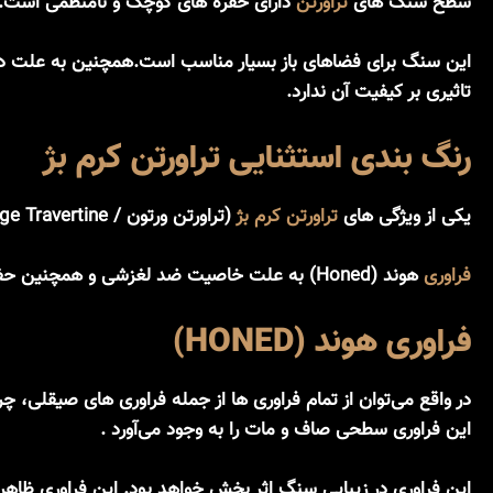
سطح سنگ های
تراورتن
دارای حفره های کوچک و نامنظمی است. ای
این سنگ برای فضاهای باز بسیار مناسب است.همچنین به علت دا
تاثیری بر کیفیت آن ندارد.
رنگ بندی استثنایی تراورتن کرم بژ
یکی از ویژگی های
تراورتن کرم بژ
(تراورتن ورتون / Beige Travertine). زمینه کرم رنگ این محصول است. زمینه‌ی کرم رنگ بسته به جنس و نوع سنگ متفاوت و کمی روشن‌تر یا تیره‌تر خواهد بود.
فراوری
هوند (Honed) به علت خاصیت ضد لغزشی و همچنین حفظ ذات و رنگ طبیعی سنگ، در طراحی های داخلی و خارجی و به‌صورت کفپوش، دیوار ها و … کاربرد دارد!
فراوری هوند (HONED)
در واقع می‌توان از تمام فراوری ها از جمله فراوری های صیقل
این فراوری سطحی صاف و مات را به وجود می‌آورد .
این فراوری در زیبایی سنگ اثر بخش خواهد بود. این فراوری ظاهر 