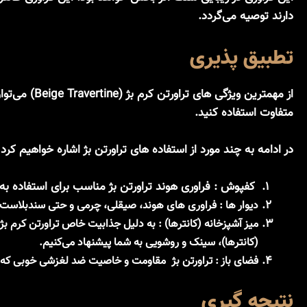
دارند توصیه می‌گردد.
تطبیق پذیری
از مهمترین ویژگی های تراورتن کرم بژ (Beige Travertine) می‌توان به
متفاوت استفاده کنید.
در ادامه به چند مورد از استفاده های تراورتن بژ اشاره خواهیم کرد 
کفپوش :
فراوری هوند تراورتن بژ مناسب برای استفاده به
دیوار ها :
فراوری های
هوند، صیقلی، چرمی
و حتی
سندبلاست
میز آشپزخانه (کانترها) :
به دلیل جذابیت خاص تراورتن کرم بژ،
(کانترها)، سینک و روشویی به شما پیشنهاد می‌کنیم.
فضای باز :
تراورتن بژ مقاومت و خاصیت ضد لغزشی خوبی که دار
نتیجه گیری