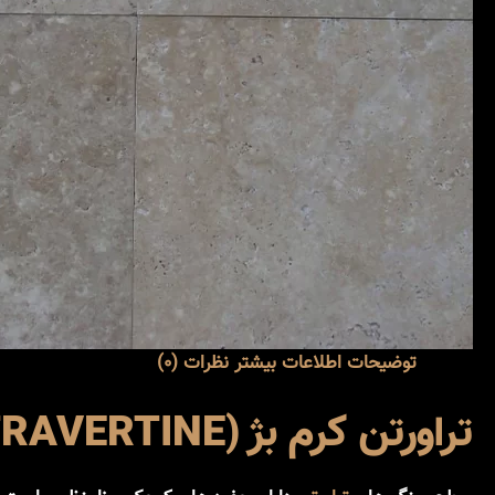
توضیحات
اطلاعات بیشتر
نظرات (0)
تراورتن کرم بژ (BEIGE TRAVERTINE / بژ پترو – تراورتن ورتون)