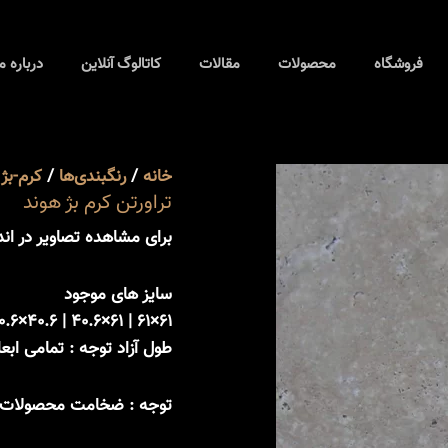
تراورتن
هوند
کرم
عدد
فروشگاه
محصولات
مقالات
بژ
کاتالوگ آنلاین
درباره م
هوند
عدد
خانه
/
رنگبندی‌ها
/
کرم-بژ
/
تراورتن کرم بژ هوند
برای مشاهده تصاویر در اندا
سایز های موجود
طول آزاد توجه : تمامی اب
توجه : ضخامت محصولات از 1.5 تا 20 سانتی متر