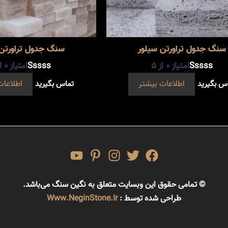
سنگ جدول تراورتن سیلور
سنگ جدول تراورتن 
امتیاز
0
از 5
امتیاز
0
از
س بگیرید
اطلاعات بیشتر
تماس بگیرید
اطلاعات
© تمامی حقوق این وبسایت متعلق به نگین سنگ می‌باشد.
طراحی شده توسط :
Www.NeginStone.ir