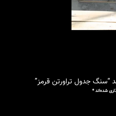
 “سنگ جدول تراورتن قرمز”
اری شده‌اند
*