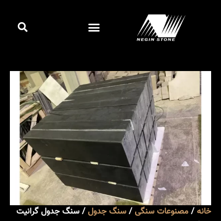
رش
جست
ه
فهرست
کردن
حتوا
کاتالوگ آنلاین
خانه
/
مصنوعات سنگی
/
سنگ جدول
/ سنگ جدول گرانیت