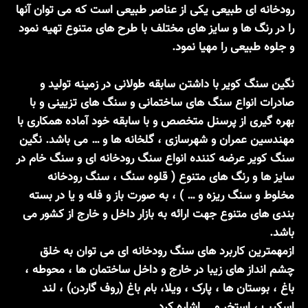
رودخانه ای طبیعی یکی از عناصر طبیعی است که می توان آنها
را در رنگ ها و سایز های مختلف با طرح های متنوع تهیه نمود
و جلوه طبیعی را مهیا نمود.
نگین سنگ کویر با داشتن سابقه طولانی در زمینه تولید و
صادرات انواع سنگ های ساختمانی و سنگ های تزیینی و با
بهره گیری از پرسنل متخصص و با سابقه خود آماده همکاری با
مهندسین عمران و شهرسازی ، گلخانه ها و … می باشد. نگین
سنگ کویر عرضه کننده انواع سنگ رودخانه ای و سنگ خام در
سایز ها و رنگ های متنوع ( قلوه سنگ ، سنگ رودخانه
مخلوط و سنگ ریزه و … ) ، به صورت باز و فله و یا در بسته
بندی های متنوع جهت ارائه به بازار داخل و خارج از کشور می
باشد.
ازمهمترین کاربرد های سنگ رودخانه ای می توان به خلق
چشم انداز های زیبا در خارج و داخل ساختمان ها ، محوطه ،
باغ ، بوستان ها ، پارک ، ویلا، بام باغ (روف گاردن) ، لند
اسکیپ ، استخر و … اشاره کرد.