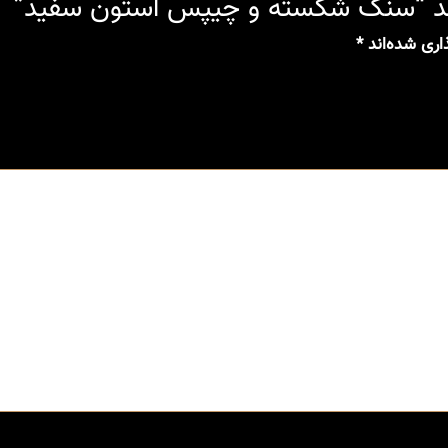
سد “سنگ شکسته و چیپس استون سفید”
اری شده‌اند
*