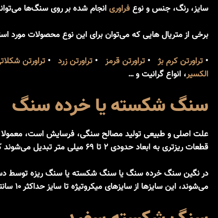
سایز، رنگ، جنس و نوع
فراوری
انجام شده بر روی سنگ‌ها می‌تواند 
برخی از متریال هایی که می‌توان برای این نوع محصولات مورد استفاد
•
تراورتن کرم بژ
•
تراورتن قرمز
•
تراورتن زرد
•
تراورتن شکلات
الکسیر
، انواع گرانیت و …
سنگ شکسته یا خرده سنگ
علت اصلی و طبیعی تولید مصالح سنگی، فرسایش است، معمولا در ط
قطعات ریزتری به ابعاد حدودی ۲ تا ۶۹ میلی متر تبدیل می‌شوند که به آنها شن و یا اگر در ابعاد بزرگتری باشند سنگ شکسته، خرده سنگ و یا چیپس استون (Chips Stone) گفته می‌شود.
در نگین سنگ خرده سنگ یا سنگ شکسته یا سنگ ریزه توسط دست
می‌شوند، این سایزها از سایزهای میکروتیژه تا سایز حداکثر ۱۰ سانتیمتر تقسیم‌بندی می‌گردند.